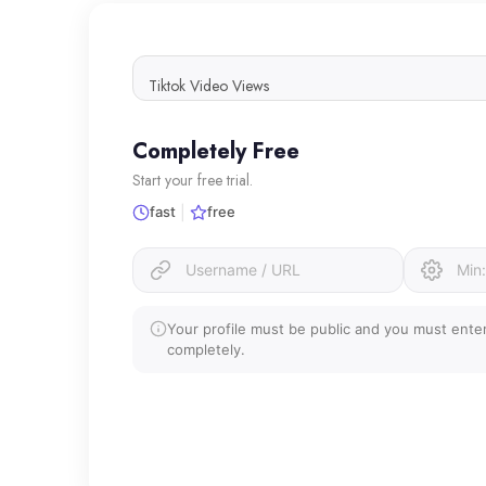
Completely Free
Start your free trial.
|
fast
free
Your profile must be public and you must ent
completely.
START