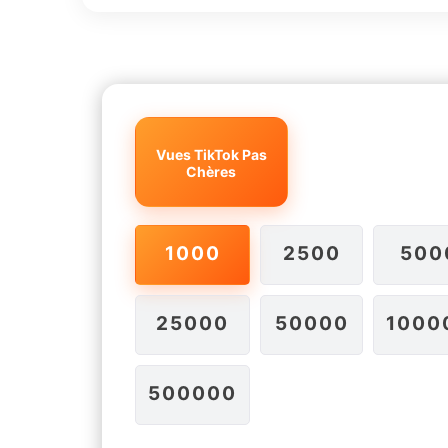
Vues TikTok Pas
Chères
1000
2500
500
25000
50000
1000
500000