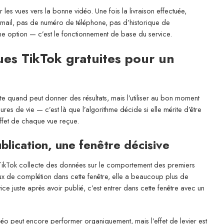
 les vues vers la bonne vidéo. Une fois la livraison effectuée,
mail, pas de numéro de téléphone, pas d’historique de
 une option — c’est le fonctionnement de base du service.
ues TikTok gratuites pour un
orte quand peut donner des résultats, mais l’utiliser au bon moment
ures de vie — c’est là que l’algorithme décide si elle mérite d’être
effet de chaque vue reçue.
blication, une fenêtre décisive
, TikTok collecte des données sur le comportement des premiers
ux de complétion dans cette fenêtre, elle a beaucoup plus de
vice juste après avoir publié, c’est entrer dans cette fenêtre avec un
idéo peut encore performer organiquement, mais l’effet de levier est