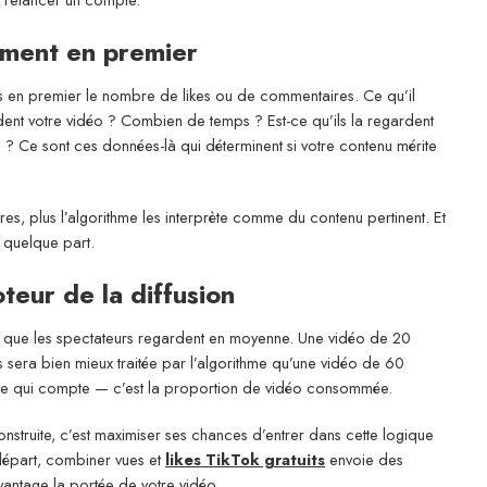
iment en premier
as en premier le nombre de likes ou de commentaires. Ce qu’il
rdent votre vidéo ? Combien de temps ? Est-ce qu’ils la regardent
 ? Ce sont ces données-là qui déterminent si votre contenu mérite
es, plus l’algorithme les interprète comme du contenu pertinent. Et
r quelque part.
teur de la diffusion
o que les spectateurs regardent en moyenne. Une vidéo de 20
era bien mieux traitée par l’algorithme qu’une vidéo de 60
ée qui compte — c’est la proportion de vidéo consommée.
nstruite, c’est maximiser ses chances d’entrer dans cette logique
 départ, combiner vues et
likes TikTok gratuits
envoie des
antage la portée de votre vidéo.