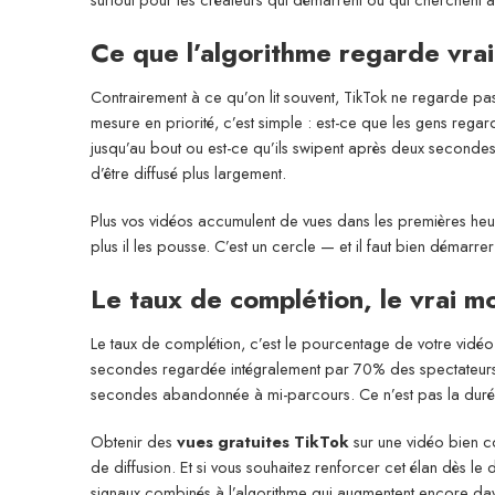
Ce que l’algorithme regarde vra
Contrairement à ce qu’on lit souvent, TikTok ne regarde p
mesure en priorité, c’est simple : est-ce que les gens rega
jusqu’au bout ou est-ce qu’ils swipent après deux secondes
d’être diffusé plus largement.
Plus vos vidéos accumulent de vues dans les premières heur
plus il les pousse. C’est un cercle — et il faut bien démarre
Le taux de complétion, le vrai mo
Le taux de complétion, c’est le pourcentage de votre vidé
secondes regardée intégralement par 70% des spectateurs s
secondes abandonnée à mi-parcours. Ce n’est pas la dur
Obtenir des
vues gratuites TikTok
sur une vidéo bien co
de diffusion. Et si vous souhaitez renforcer cet élan dès le
signaux combinés à l’algorithme qui augmentent encore dav