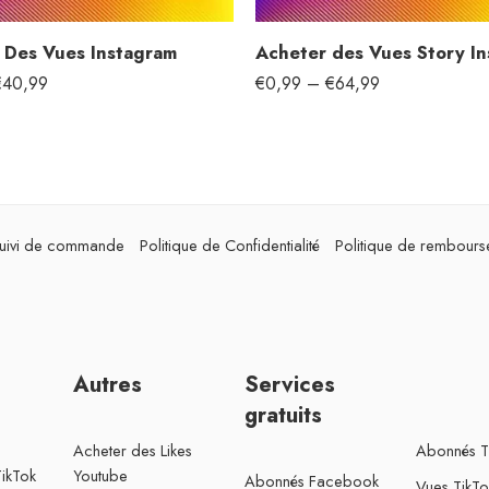
 Des Vues Instagram
Acheter des Vues Story I
€
40,99
€
0,99
–
€
64,99
uivi de commande
Politique de Confidentialité
Politique de rembour
Autres
Services
gratuits
Acheter des Likes
Abonnés Ti
ikTok
Youtube
Abonnés Facebook
Vues TikTo