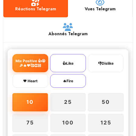
Réactions Telegram
Vues Telegram
Abonnés Telegram
Mix Positive 👍🤩
👍Like
👎Dislike
🎉🔥❤️🥰👏🏻
❤️ Heart
🔥Fire
10
25
50
75
100
125