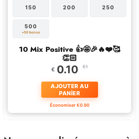
150
200
250
500
+50 bonus
10 Mix Positive 👍🤩🎉🔥❤️🥰
👏🏻
0.10
€1
€
AJOUTER AU
PANİER
Économiser €0.90