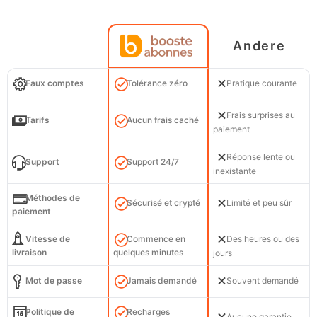
Andere
Faux comptes
Tolérance zéro
Pratique courante
Frais surprises au
Tarifs
Aucun frais caché
paiement
Réponse lente ou
Support
Support 24/7
inexistante
Méthodes de
Sécurisé et crypté
Limité et peu sûr
paiement
Vitesse de
Commence en
Des heures ou des
livraison
quelques minutes
jours
Mot de passe
Jamais demandé
Souvent demandé
Politique de
Recharges