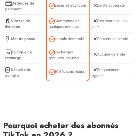
Méthodes de
Sécurisé et crypté
Limité et peu sûr
paiement
Vitesse de
Commence en
Des heures ou des
livraison
quelques minutes
jours
Mot de passe
Jamais demandé
Souvent demandé
Politique de
Recharges
Aucune garantie
recharge
gratuites incluses
Sécurité du
Fréquemment
100 % sans risque
compte
signalé
Pourquoi acheter des abonnés
TikTok en 2026 ?