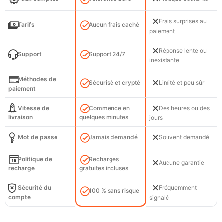
Frais surprises au
Tarifs
Aucun frais caché
paiement
Réponse lente ou
Support
Support 24/7
inexistante
Méthodes de
Sécurisé et crypté
Limité et peu sûr
paiement
Vitesse de
Commence en
Des heures ou des
livraison
quelques minutes
jours
Mot de passe
Jamais demandé
Souvent demandé
Politique de
Recharges
Aucune garantie
recharge
gratuites incluses
Sécurité du
Fréquemment
100 % sans risque
compte
signalé