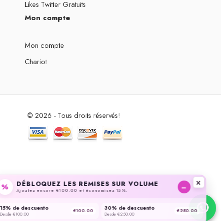
Likes Twitter Gratuits
Mon compte
Mon compte
Chariot
© 2026 - Tous droits réservés!
×
DÉBLOQUEZ LES REMISES SUR VOLUME
−
%
Ajoutez encore €100.00 et économisez 15%.
15% de descuento
30% de descuento
€100.00
€250.00
Desde €100.00
Desde €250.00