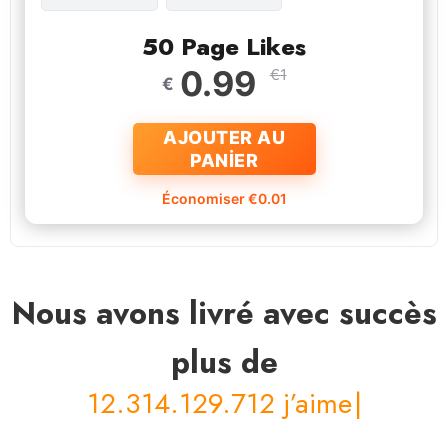
50 Page Likes
0.99
€1
€
AJOUTER AU
PANİER
Économiser €0.01
Nous avons livré avec succès
plus de
120.721.312.512